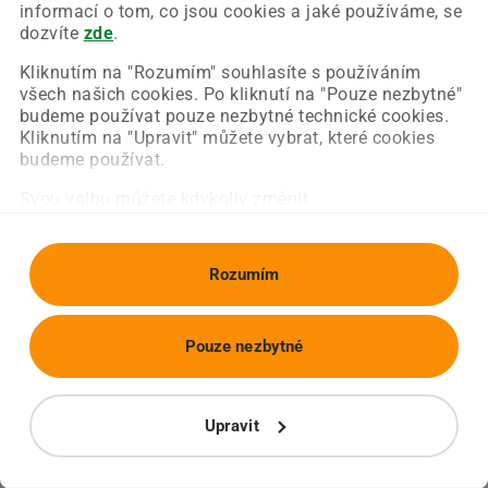
Chyba nastala na naší straně a už ji opravujeme.
informací o tom, co jsou cookies a jaké používáme, se
Zkuste prosím znovu načíst požadovanou stránku.
dozvíte
zde
.
Kliknutím na "Rozumím" souhlasíte s používáním
všech našich cookies. Po kliknutí na "Pouze nezbytné"
Obnovit stránku
Úvodní strana
budeme používat pouze nezbytné technické cookies.
Kliknutím na "Upravit" můžete vybrat, které cookies
budeme používat.
Svou volbu můžete kdykoliv změnit.
Rozumím
Pouze nezbytné
Upravit