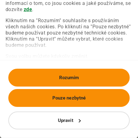
Chyba nastala na naší straně a už ji opravujeme.
informací o tom, co jsou cookies a jaké používáme, se
Zkuste prosím znovu načíst požadovanou stránku.
dozvíte
zde
.
Kliknutím na "Rozumím" souhlasíte s používáním
všech našich cookies. Po kliknutí na "Pouze nezbytné"
Obnovit stránku
Úvodní strana
budeme používat pouze nezbytné technické cookies.
Kliknutím na "Upravit" můžete vybrat, které cookies
budeme používat.
Svou volbu můžete kdykoliv změnit.
Rozumím
Pouze nezbytné
Upravit