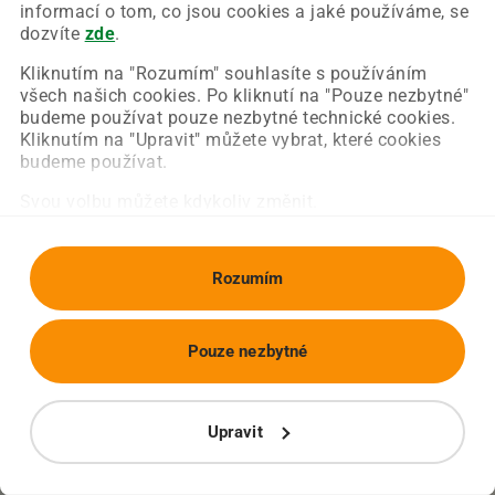
Chyba nastala na naší straně a už ji opravujeme.
informací o tom, co jsou cookies a jaké používáme, se
Zkuste prosím znovu načíst požadovanou stránku.
dozvíte
zde
.
Kliknutím na "Rozumím" souhlasíte s používáním
všech našich cookies. Po kliknutí na "Pouze nezbytné"
Obnovit stránku
Úvodní strana
budeme používat pouze nezbytné technické cookies.
Kliknutím na "Upravit" můžete vybrat, které cookies
budeme používat.
Svou volbu můžete kdykoliv změnit.
Rozumím
Pouze nezbytné
Upravit