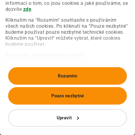
Chyba nastala na naší straně a už ji opravujeme.
informací o tom, co jsou cookies a jaké používáme, se
Zkuste prosím znovu načíst požadovanou stránku.
dozvíte
zde
.
Kliknutím na "Rozumím" souhlasíte s používáním
všech našich cookies. Po kliknutí na "Pouze nezbytné"
Obnovit stránku
Úvodní strana
budeme používat pouze nezbytné technické cookies.
Kliknutím na "Upravit" můžete vybrat, které cookies
budeme používat.
Svou volbu můžete kdykoliv změnit.
Rozumím
Pouze nezbytné
Upravit