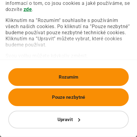
Chyba nastala na naší straně a už ji opravujeme.
informací o tom, co jsou cookies a jaké používáme, se
Zkuste prosím znovu načíst požadovanou stránku.
dozvíte
zde
.
Kliknutím na "Rozumím" souhlasíte s používáním
všech našich cookies. Po kliknutí na "Pouze nezbytné"
Obnovit stránku
Úvodní strana
budeme používat pouze nezbytné technické cookies.
Kliknutím na "Upravit" můžete vybrat, které cookies
budeme používat.
Svou volbu můžete kdykoliv změnit.
Rozumím
Pouze nezbytné
Upravit