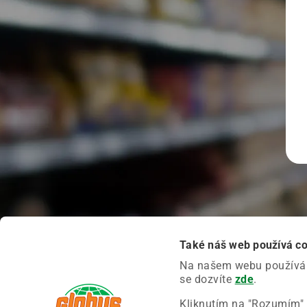
Také náš web používá c
Na našem webu používáme
se dozvíte
zde
.
Kliknutím na "Rozumím" 