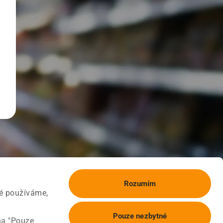
Rozumím
ké používáme,
Pouze nezbytné
na "Pouze