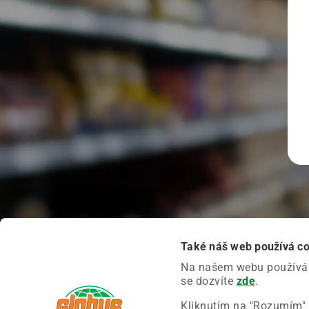
Také náš web používá c
Na našem webu používáme
se dozvíte
zde
.
Kliknutím na "Rozumím" 