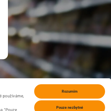
Rozumím
ké používáme,
Pouze nezbytné
na "Pouze