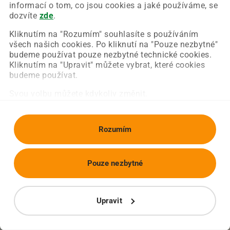
Chyba nastala na naší straně a už ji opravujeme.
informací o tom, co jsou cookies a jaké používáme, se
Zkuste prosím znovu načíst požadovanou stránku.
dozvíte
zde
.
Kliknutím na "Rozumím" souhlasíte s používáním
všech našich cookies. Po kliknutí na "Pouze nezbytné"
Obnovit stránku
Úvodní strana
budeme používat pouze nezbytné technické cookies.
Kliknutím na "Upravit" můžete vybrat, které cookies
budeme používat.
Svou volbu můžete kdykoliv změnit.
Rozumím
Pouze nezbytné
Upravit