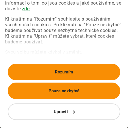
Chyba nastala na naší straně a už ji opravujeme.
informací o tom, co jsou cookies a jaké používáme, se
Zkuste prosím znovu načíst požadovanou stránku.
dozvíte
zde
.
Kliknutím na "Rozumím" souhlasíte s používáním
všech našich cookies. Po kliknutí na "Pouze nezbytné"
Obnovit stránku
Úvodní strana
budeme používat pouze nezbytné technické cookies.
Kliknutím na "Upravit" můžete vybrat, které cookies
budeme používat.
Svou volbu můžete kdykoliv změnit.
Rozumím
Pouze nezbytné
Upravit