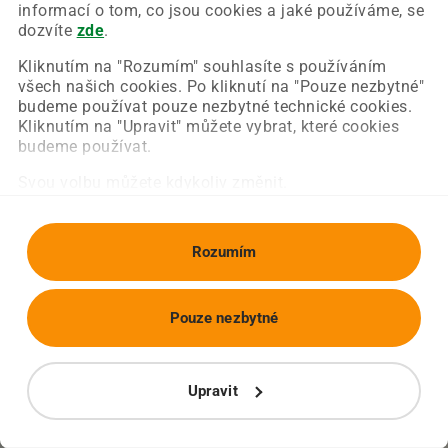
Chyba nastala na naší straně a už ji opravujeme.
informací o tom, co jsou cookies a jaké používáme, se
Zkuste prosím znovu načíst požadovanou stránku.
dozvíte
zde
.
Kliknutím na "Rozumím" souhlasíte s používáním
všech našich cookies. Po kliknutí na "Pouze nezbytné"
Obnovit stránku
Úvodní strana
budeme používat pouze nezbytné technické cookies.
Kliknutím na "Upravit" můžete vybrat, které cookies
budeme používat.
Svou volbu můžete kdykoliv změnit.
Rozumím
Pouze nezbytné
Upravit