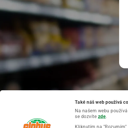
Také náš web používá c
Na našem webu používáme
se dozvíte
zde
.
Kliknutím na "Rozumím" 