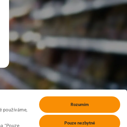
Rozumím
ké používáme,
Pouze nezbytné
na "Pouze