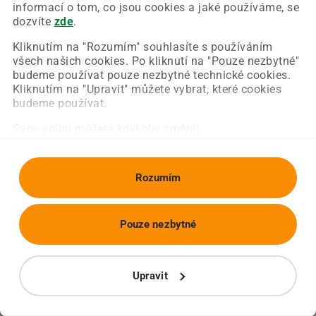
Chyba nastala na naší straně a už ji opravujeme.
informací o tom, co jsou cookies a jaké používáme, se
Zkuste prosím znovu načíst požadovanou stránku.
dozvíte
zde
.
Kliknutím na "Rozumím" souhlasíte s používáním
všech našich cookies. Po kliknutí na "Pouze nezbytné"
Obnovit stránku
Úvodní strana
budeme používat pouze nezbytné technické cookies.
Kliknutím na "Upravit" můžete vybrat, které cookies
budeme používat.
Svou volbu můžete kdykoliv změnit.
Rozumím
Pouze nezbytné
Upravit