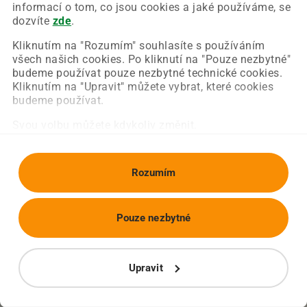
Chyba nastala na naší straně a už ji opravujeme.
informací o tom, co jsou cookies a jaké používáme, se
Zkuste prosím znovu načíst požadovanou stránku.
dozvíte
zde
.
Kliknutím na "Rozumím" souhlasíte s používáním
všech našich cookies. Po kliknutí na "Pouze nezbytné"
Obnovit stránku
Úvodní strana
budeme používat pouze nezbytné technické cookies.
Kliknutím na "Upravit" můžete vybrat, které cookies
budeme používat.
Svou volbu můžete kdykoliv změnit.
Rozumím
Pouze nezbytné
Upravit