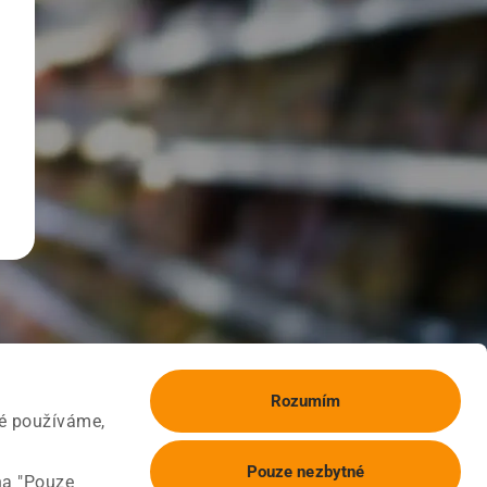
Rozumím
ké používáme,
Pouze nezbytné
na "Pouze