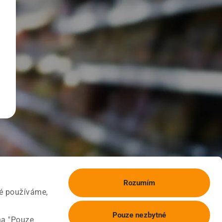
Rozumím
ké používáme,
Pouze nezbytné
na "Pouze