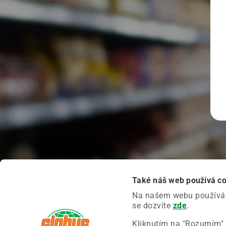
Také náš web používá c
Na našem webu používáme
se dozvíte
zde
.
Kliknutím na "Rozumím" 