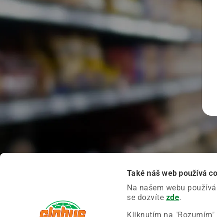
Také náš web používá c
Na našem webu používáme
se dozvíte
zde
.
Kliknutím na "Rozumím" 