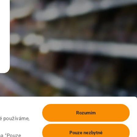
Rozumím
ké používáme,
Pouze nezbytné
na "Pouze