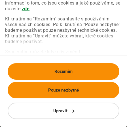
Chyba nastala na naší straně a už ji opravujeme.
informací o tom, co jsou cookies a jaké používáme, se
Zkuste prosím znovu načíst požadovanou stránku.
dozvíte
zde
.
Kliknutím na "Rozumím" souhlasíte s používáním
všech našich cookies. Po kliknutí na "Pouze nezbytné"
Obnovit stránku
Úvodní strana
budeme používat pouze nezbytné technické cookies.
Kliknutím na "Upravit" můžete vybrat, které cookies
budeme používat.
Svou volbu můžete kdykoliv změnit.
Rozumím
Pouze nezbytné
Upravit