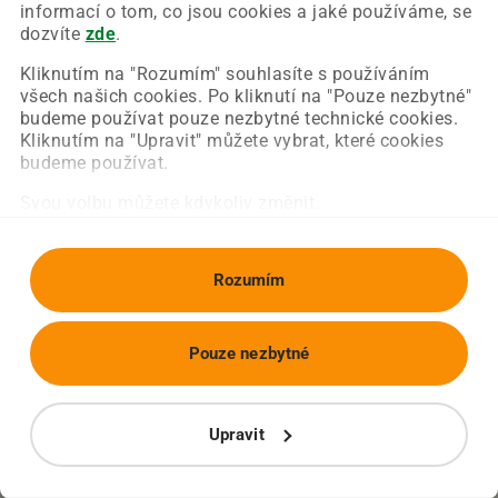
Chyba nastala na naší straně a už ji opravujeme.
informací o tom, co jsou cookies a jaké používáme, se
Zkuste prosím znovu načíst požadovanou stránku.
dozvíte
zde
.
Kliknutím na "Rozumím" souhlasíte s používáním
všech našich cookies. Po kliknutí na "Pouze nezbytné"
Obnovit stránku
Úvodní strana
budeme používat pouze nezbytné technické cookies.
Kliknutím na "Upravit" můžete vybrat, které cookies
budeme používat.
Svou volbu můžete kdykoliv změnit.
Rozumím
Pouze nezbytné
Upravit