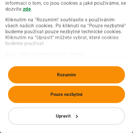
Chyba nastala na naší straně a už ji opravujeme.
informací o tom, co jsou cookies a jaké používáme, se
Zkuste prosím znovu načíst požadovanou stránku.
dozvíte
zde
.
Kliknutím na "Rozumím" souhlasíte s používáním
všech našich cookies. Po kliknutí na "Pouze nezbytné"
Obnovit stránku
Úvodní strana
budeme používat pouze nezbytné technické cookies.
Kliknutím na "Upravit" můžete vybrat, které cookies
budeme používat.
Svou volbu můžete kdykoliv změnit.
Rozumím
Pouze nezbytné
Upravit