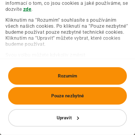
Chyba nastala na naší straně a už ji opravujeme.
informací o tom, co jsou cookies a jaké používáme, se
Zkuste prosím znovu načíst požadovanou stránku.
dozvíte
zde
.
Kliknutím na "Rozumím" souhlasíte s používáním
všech našich cookies. Po kliknutí na "Pouze nezbytné"
Obnovit stránku
Úvodní strana
budeme používat pouze nezbytné technické cookies.
Kliknutím na "Upravit" můžete vybrat, které cookies
budeme používat.
Svou volbu můžete kdykoliv změnit.
Rozumím
Pouze nezbytné
Upravit