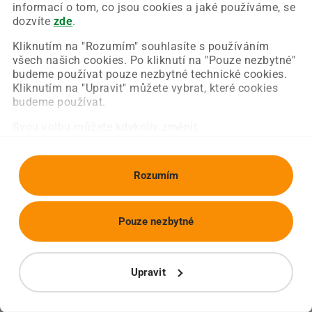
Chyba nastala na naší straně a už ji opravujeme.
informací o tom, co jsou cookies a jaké používáme, se
Zkuste prosím znovu načíst požadovanou stránku.
dozvíte
zde
.
Kliknutím na "Rozumím" souhlasíte s používáním
všech našich cookies. Po kliknutí na "Pouze nezbytné"
Obnovit stránku
Úvodní strana
budeme používat pouze nezbytné technické cookies.
Kliknutím na "Upravit" můžete vybrat, které cookies
budeme používat.
Svou volbu můžete kdykoliv změnit.
Rozumím
Pouze nezbytné
Upravit