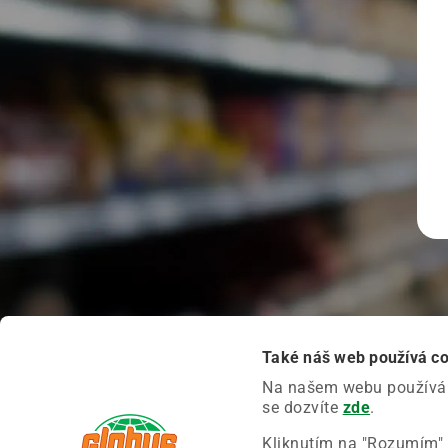
Také náš web používá c
Na našem webu používáme
se dozvíte
zde
.
Kliknutím na "Rozumím" 