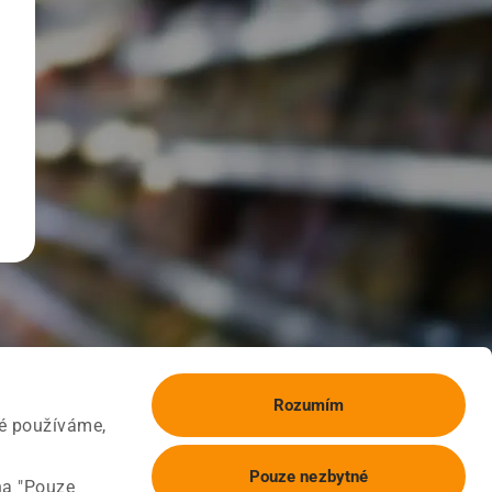
Rozumím
ké používáme,
Pouze nezbytné
na "Pouze