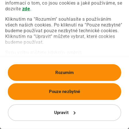
Chyba nastala na naší straně a už ji opravujeme.
informací o tom, co jsou cookies a jaké používáme, se
Zkuste prosím znovu načíst požadovanou stránku.
dozvíte
zde
.
Kliknutím na "Rozumím" souhlasíte s používáním
všech našich cookies. Po kliknutí na "Pouze nezbytné"
Obnovit stránku
Úvodní strana
budeme používat pouze nezbytné technické cookies.
Kliknutím na "Upravit" můžete vybrat, které cookies
budeme používat.
Svou volbu můžete kdykoliv změnit.
Rozumím
Pouze nezbytné
Upravit