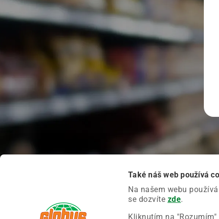
Také náš web používá c
Na našem webu používáme
se dozvíte
zde
.
Kliknutím na "Rozumím" 