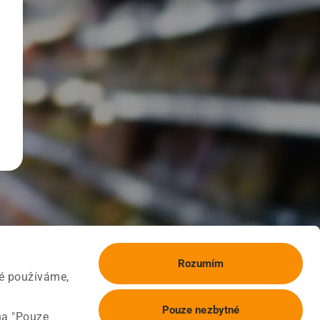
Rozumím
ké používáme,
Pouze nezbytné
na "Pouze