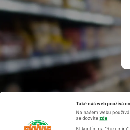
Také náš web používá c
Na našem webu používáme
se dozvíte
zde
.
Kliknutím na "Rozumím" 