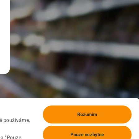
Rozumím
ké používáme,
Pouze nezbytné
na "Pouze