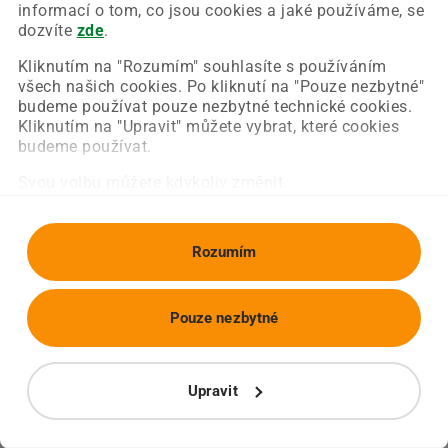
Chyba nastala na naší straně a už ji opravujeme.
informací o tom, co jsou cookies a jaké používáme, se
Zkuste prosím znovu načíst požadovanou stránku.
dozvíte
zde
.
Kliknutím na "Rozumím" souhlasíte s používáním
všech našich cookies. Po kliknutí na "Pouze nezbytné"
Obnovit stránku
Úvodní strana
budeme používat pouze nezbytné technické cookies.
Kliknutím na "Upravit" můžete vybrat, které cookies
budeme používat.
Svou volbu můžete kdykoliv změnit.
Rozumím
Pouze nezbytné
Upravit