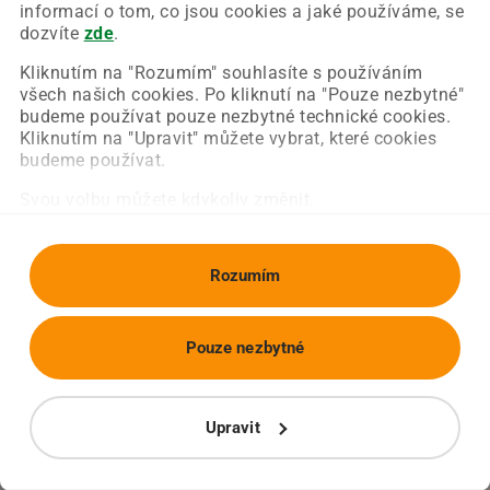
Chyba nastala na naší straně a už ji opravujeme.
informací o tom, co jsou cookies a jaké používáme, se
Zkuste prosím znovu načíst požadovanou stránku.
dozvíte
zde
.
Kliknutím na "Rozumím" souhlasíte s používáním
všech našich cookies. Po kliknutí na "Pouze nezbytné"
Obnovit stránku
Úvodní strana
budeme používat pouze nezbytné technické cookies.
Kliknutím na "Upravit" můžete vybrat, které cookies
budeme používat.
Svou volbu můžete kdykoliv změnit.
Rozumím
Pouze nezbytné
Upravit