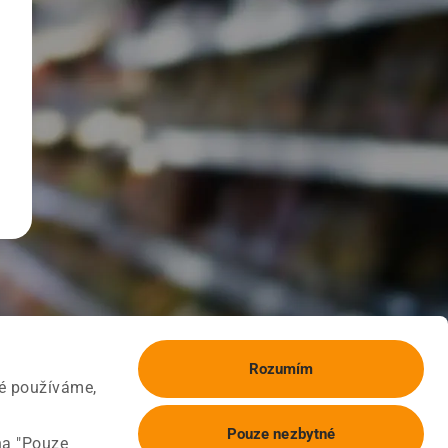
Rozumím
ké používáme,
Pouze nezbytné
na "Pouze