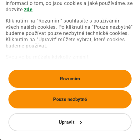
Chyba nastala na naší straně a už ji opravujeme.
informací o tom, co jsou cookies a jaké používáme, se
Zkuste prosím znovu načíst požadovanou stránku.
dozvíte
zde
.
Kliknutím na "Rozumím" souhlasíte s používáním
všech našich cookies. Po kliknutí na "Pouze nezbytné"
Obnovit stránku
Úvodní strana
budeme používat pouze nezbytné technické cookies.
Kliknutím na "Upravit" můžete vybrat, které cookies
budeme používat.
Svou volbu můžete kdykoliv změnit.
Rozumím
Pouze nezbytné
Upravit