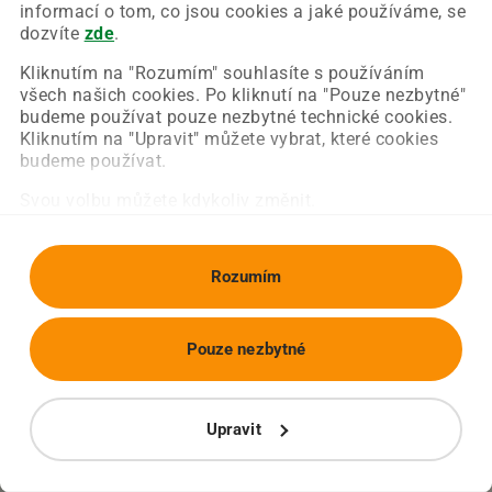
Chyba nastala na naší straně a už ji opravujeme.
informací o tom, co jsou cookies a jaké používáme, se
Zkuste prosím znovu načíst požadovanou stránku.
dozvíte
zde
.
Kliknutím na "Rozumím" souhlasíte s používáním
všech našich cookies. Po kliknutí na "Pouze nezbytné"
Obnovit stránku
Úvodní strana
budeme používat pouze nezbytné technické cookies.
Kliknutím na "Upravit" můžete vybrat, které cookies
budeme používat.
Svou volbu můžete kdykoliv změnit.
Rozumím
Pouze nezbytné
Upravit