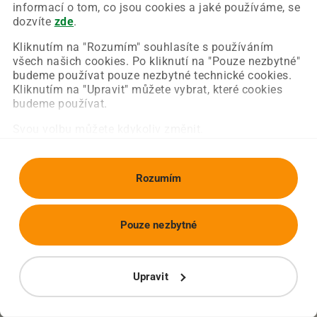
Chyba nastala na naší straně a už ji opravujeme.
informací o tom, co jsou cookies a jaké používáme, se
Zkuste prosím znovu načíst požadovanou stránku.
dozvíte
zde
.
Kliknutím na "Rozumím" souhlasíte s používáním
všech našich cookies. Po kliknutí na "Pouze nezbytné"
Obnovit stránku
Úvodní strana
budeme používat pouze nezbytné technické cookies.
Kliknutím na "Upravit" můžete vybrat, které cookies
budeme používat.
Svou volbu můžete kdykoliv změnit.
Rozumím
Pouze nezbytné
Upravit