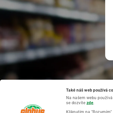
Také náš web používá c
Na našem webu používáme
se dozvíte
zde
.
Kliknutím na "Rozumím" 