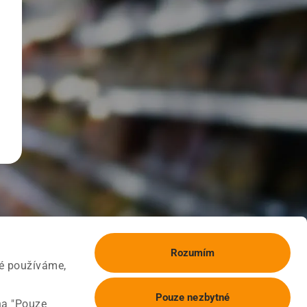
Rozumím
ké používáme,
Pouze nezbytné
na "Pouze