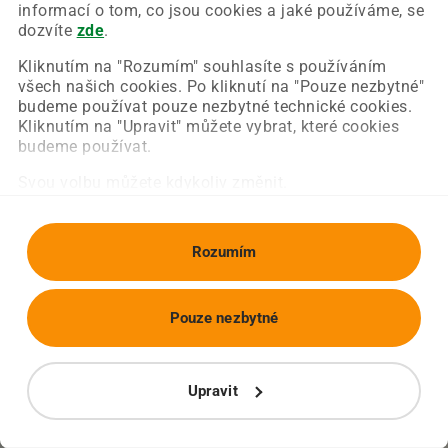
Chyba nastala na naší straně a už ji opravujeme.
informací o tom, co jsou cookies a jaké používáme, se
Zkuste prosím znovu načíst požadovanou stránku.
dozvíte
zde
.
Kliknutím na "Rozumím" souhlasíte s používáním
všech našich cookies. Po kliknutí na "Pouze nezbytné"
Obnovit stránku
Úvodní strana
budeme používat pouze nezbytné technické cookies.
Kliknutím na "Upravit" můžete vybrat, které cookies
budeme používat.
Svou volbu můžete kdykoliv změnit.
Rozumím
Pouze nezbytné
Upravit