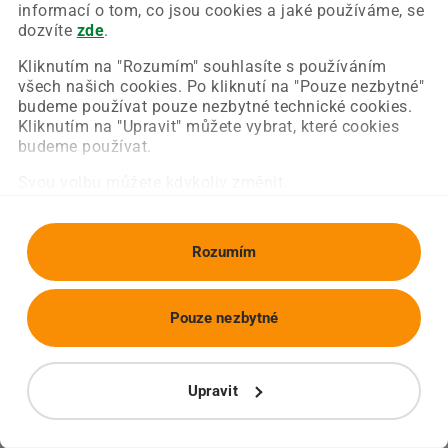
Chyba nastala na naší straně a už ji opravujeme.
informací o tom, co jsou cookies a jaké používáme, se
Zkuste prosím znovu načíst požadovanou stránku.
dozvíte
zde
.
Kliknutím na "Rozumím" souhlasíte s používáním
všech našich cookies. Po kliknutí na "Pouze nezbytné"
Obnovit stránku
Úvodní strana
budeme používat pouze nezbytné technické cookies.
Kliknutím na "Upravit" můžete vybrat, které cookies
budeme používat.
Svou volbu můžete kdykoliv změnit.
Rozumím
Pouze nezbytné
Upravit