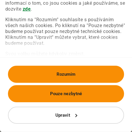
Chyba nastala na naší straně a už ji opravujeme.
informací o tom, co jsou cookies a jaké používáme, se
Zkuste prosím znovu načíst požadovanou stránku.
dozvíte
zde
.
Kliknutím na "Rozumím" souhlasíte s používáním
všech našich cookies. Po kliknutí na "Pouze nezbytné"
Obnovit stránku
Úvodní strana
budeme používat pouze nezbytné technické cookies.
Kliknutím na "Upravit" můžete vybrat, které cookies
budeme používat.
Svou volbu můžete kdykoliv změnit.
Rozumím
Pouze nezbytné
Upravit