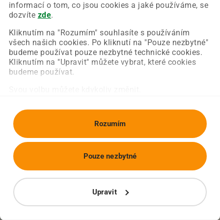
Chyba nastala na naší straně a už ji opravujeme.
informací o tom, co jsou cookies a jaké používáme, se
Zkuste prosím znovu načíst požadovanou stránku.
dozvíte
zde
.
Kliknutím na "Rozumím" souhlasíte s používáním
všech našich cookies. Po kliknutí na "Pouze nezbytné"
Obnovit stránku
Úvodní strana
budeme používat pouze nezbytné technické cookies.
Kliknutím na "Upravit" můžete vybrat, které cookies
budeme používat.
Svou volbu můžete kdykoliv změnit.
Rozumím
Pouze nezbytné
Upravit