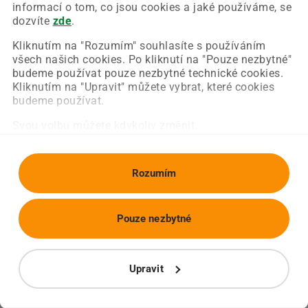
Chyba nastala na naší straně a už ji opravujeme.
informací o tom, co jsou cookies a jaké používáme, se
Zkuste prosím znovu načíst požadovanou stránku.
dozvíte
zde
.
Kliknutím na "Rozumím" souhlasíte s používáním
všech našich cookies. Po kliknutí na "Pouze nezbytné"
Obnovit stránku
Úvodní strana
budeme používat pouze nezbytné technické cookies.
Kliknutím na "Upravit" můžete vybrat, které cookies
budeme používat.
Svou volbu můžete kdykoliv změnit.
Rozumím
Pouze nezbytné
Upravit