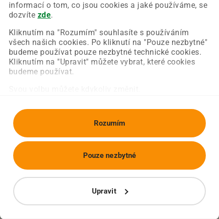
Chyba nastala na naší straně a už ji opravujeme.
informací o tom, co jsou cookies a jaké používáme, se
Zkuste prosím znovu načíst požadovanou stránku.
dozvíte
zde
.
Kliknutím na "Rozumím" souhlasíte s používáním
všech našich cookies. Po kliknutí na "Pouze nezbytné"
Obnovit stránku
Úvodní strana
budeme používat pouze nezbytné technické cookies.
Kliknutím na "Upravit" můžete vybrat, které cookies
budeme používat.
Svou volbu můžete kdykoliv změnit.
Rozumím
Pouze nezbytné
Upravit