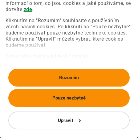
Chyba nastala na naší straně a už ji opravujeme.
informací o tom, co jsou cookies a jaké používáme, se
Zkuste prosím znovu načíst požadovanou stránku.
dozvíte
zde
.
Kliknutím na "Rozumím" souhlasíte s používáním
všech našich cookies. Po kliknutí na "Pouze nezbytné"
Obnovit stránku
Úvodní strana
budeme používat pouze nezbytné technické cookies.
Kliknutím na "Upravit" můžete vybrat, které cookies
budeme používat.
Svou volbu můžete kdykoliv změnit.
Rozumím
Pouze nezbytné
Upravit