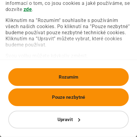
Chyba nastala na naší straně a už ji opravujeme.
informací o tom, co jsou cookies a jaké používáme, se
Zkuste prosím znovu načíst požadovanou stránku.
dozvíte
zde
.
Kliknutím na "Rozumím" souhlasíte s používáním
všech našich cookies. Po kliknutí na "Pouze nezbytné"
Obnovit stránku
Úvodní strana
budeme používat pouze nezbytné technické cookies.
Kliknutím na "Upravit" můžete vybrat, které cookies
budeme používat.
Svou volbu můžete kdykoliv změnit.
Rozumím
Pouze nezbytné
Upravit