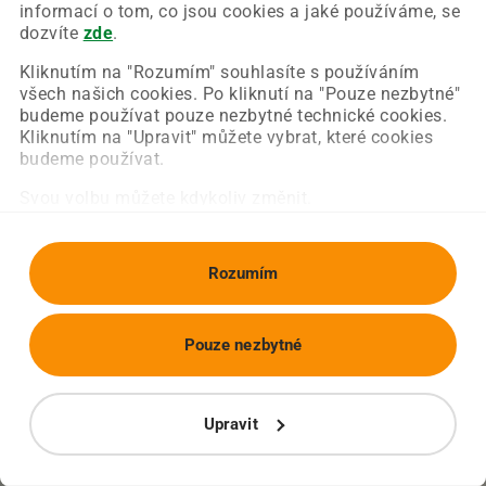
Chyba nastala na naší straně a už ji opravujeme.
informací o tom, co jsou cookies a jaké používáme, se
Zkuste prosím znovu načíst požadovanou stránku.
dozvíte
zde
.
Kliknutím na "Rozumím" souhlasíte s používáním
všech našich cookies. Po kliknutí na "Pouze nezbytné"
Obnovit stránku
Úvodní strana
budeme používat pouze nezbytné technické cookies.
Kliknutím na "Upravit" můžete vybrat, které cookies
budeme používat.
Svou volbu můžete kdykoliv změnit.
Rozumím
Pouze nezbytné
Upravit