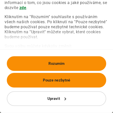
Chyba nastala na naší straně a už ji opravujeme.
informací o tom, co jsou cookies a jaké používáme, se
Zkuste prosím znovu načíst požadovanou stránku.
dozvíte
zde
.
Kliknutím na "Rozumím" souhlasíte s používáním
všech našich cookies. Po kliknutí na "Pouze nezbytné"
Obnovit stránku
Úvodní strana
budeme používat pouze nezbytné technické cookies.
Kliknutím na "Upravit" můžete vybrat, které cookies
budeme používat.
Svou volbu můžete kdykoliv změnit.
Rozumím
Pouze nezbytné
Upravit