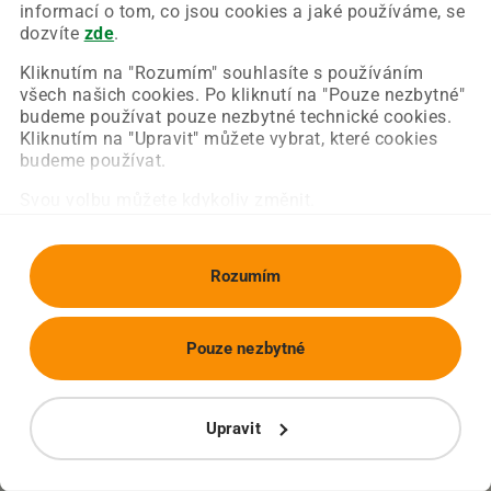
Chyba nastala na naší straně a už ji opravujeme.
informací o tom, co jsou cookies a jaké používáme, se
Zkuste prosím znovu načíst požadovanou stránku.
dozvíte
zde
.
Kliknutím na "Rozumím" souhlasíte s používáním
všech našich cookies. Po kliknutí na "Pouze nezbytné"
Obnovit stránku
Úvodní strana
budeme používat pouze nezbytné technické cookies.
Kliknutím na "Upravit" můžete vybrat, které cookies
budeme používat.
Svou volbu můžete kdykoliv změnit.
Rozumím
Pouze nezbytné
Upravit