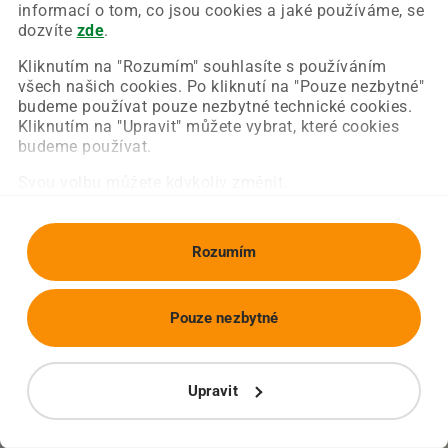
Chyba nastala na naší straně a už ji opravujeme.
informací o tom, co jsou cookies a jaké používáme, se
Zkuste prosím znovu načíst požadovanou stránku.
dozvíte
zde
.
Kliknutím na "Rozumím" souhlasíte s používáním
všech našich cookies. Po kliknutí na "Pouze nezbytné"
Obnovit stránku
Úvodní strana
budeme používat pouze nezbytné technické cookies.
Kliknutím na "Upravit" můžete vybrat, které cookies
budeme používat.
Svou volbu můžete kdykoliv změnit.
Rozumím
Pouze nezbytné
Upravit