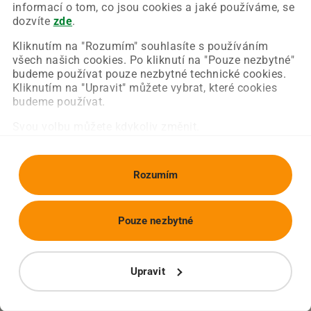
Chyba nastala na naší straně a už ji opravujeme.
informací o tom, co jsou cookies a jaké používáme, se
Zkuste prosím znovu načíst požadovanou stránku.
dozvíte
zde
.
Kliknutím na "Rozumím" souhlasíte s používáním
všech našich cookies. Po kliknutí na "Pouze nezbytné"
Obnovit stránku
Úvodní strana
budeme používat pouze nezbytné technické cookies.
Kliknutím na "Upravit" můžete vybrat, které cookies
budeme používat.
Svou volbu můžete kdykoliv změnit.
Rozumím
Pouze nezbytné
Upravit