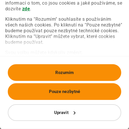
Chyba nastala na naší straně a už ji opravujeme.
informací o tom, co jsou cookies a jaké používáme, se
Zkuste prosím znovu načíst požadovanou stránku.
dozvíte
zde
.
Kliknutím na "Rozumím" souhlasíte s používáním
všech našich cookies. Po kliknutí na "Pouze nezbytné"
Obnovit stránku
Úvodní strana
budeme používat pouze nezbytné technické cookies.
Kliknutím na "Upravit" můžete vybrat, které cookies
budeme používat.
Svou volbu můžete kdykoliv změnit.
Rozumím
Pouze nezbytné
Upravit