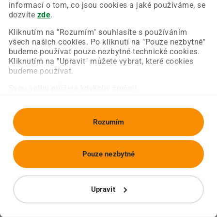
Chyba nastala na naší straně a už ji opravujeme.
informací o tom, co jsou cookies a jaké používáme, se
Zkuste prosím znovu načíst požadovanou stránku.
dozvíte
zde
.
Kliknutím na "Rozumím" souhlasíte s používáním
všech našich cookies. Po kliknutí na "Pouze nezbytné"
Obnovit stránku
Úvodní strana
budeme používat pouze nezbytné technické cookies.
Kliknutím na "Upravit" můžete vybrat, které cookies
budeme používat.
Svou volbu můžete kdykoliv změnit.
Rozumím
Pouze nezbytné
Upravit