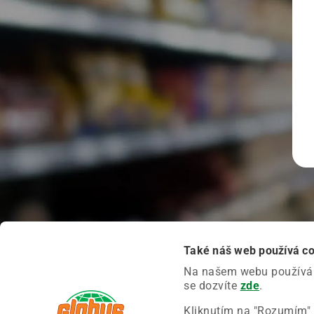
Také náš web používá c
Na našem webu používáme
se dozvíte
zde
.
Kliknutím na "Rozumím" 