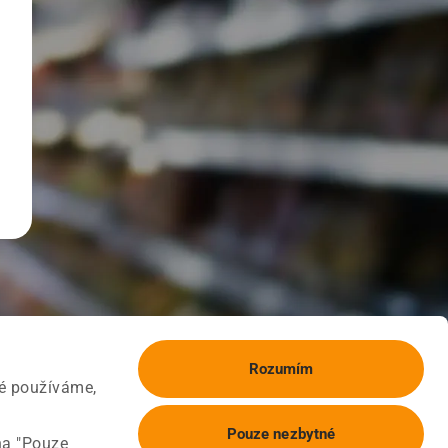
Rozumím
ké používáme,
Pouze nezbytné
na "Pouze