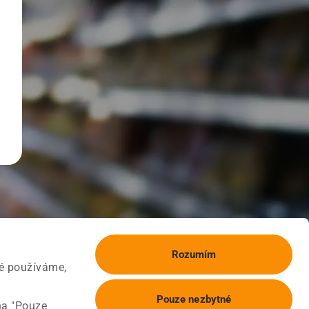
Rozumím
ké používáme,
Pouze nezbytné
na "Pouze