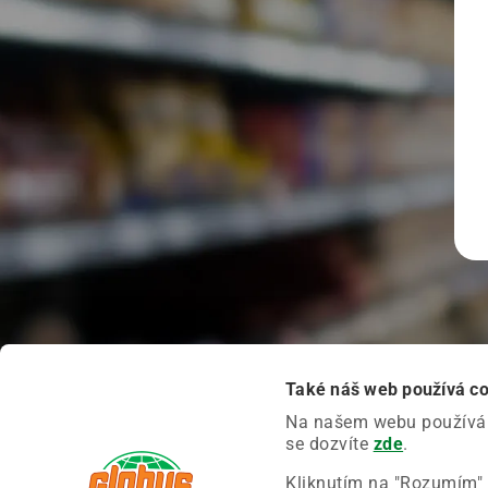
Také náš web používá c
Na našem webu používáme
se dozvíte
zde
.
Kliknutím na "Rozumím" 