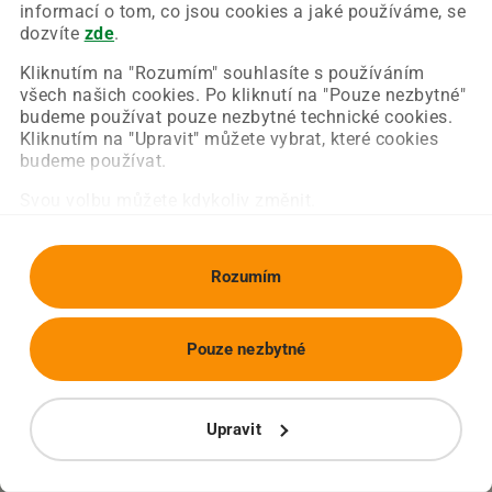
Chyba nastala na naší straně a už ji opravujeme.
informací o tom, co jsou cookies a jaké používáme, se
Zkuste prosím znovu načíst požadovanou stránku.
dozvíte
zde
.
Kliknutím na "Rozumím" souhlasíte s používáním
všech našich cookies. Po kliknutí na "Pouze nezbytné"
Obnovit stránku
Úvodní strana
budeme používat pouze nezbytné technické cookies.
Kliknutím na "Upravit" můžete vybrat, které cookies
budeme používat.
Svou volbu můžete kdykoliv změnit.
Rozumím
Pouze nezbytné
Upravit